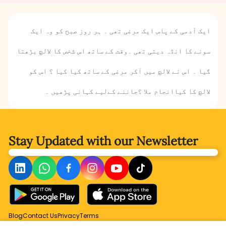
ایک آدمی کے پاس ایک مرغی تھی ۔ ہر روز صبح کو وہ ایک
سونے کا انڈہ دیتی تھی ۔وقت کے ساتھ اس شخص کا لالچ بڑھتا
گیا ۔ اس نے لالچ میں آکر مرغی کے ساتھ کیا کیا ؟ اس کو
لالچ کا کیاانجام ملا ؟جاننے کےلیے کہانی پڑھیں ۔
Stay Updated with
our Newsletter
Blog
Contact Us
Privacy
Terms