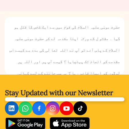
حضرت موسٰی علیہ السلام کی قوم میں سے ایک شخص کا قتل ہو
گیا ۔ مقتو ل کے ورثہ اپنا مقدمہ لے کر حضرت موسٰی علیہ
السلام کے پاس آئے تو آپ نے اللہ تعا لٰی کی مدد سے کیسے اس
مقدمے کو انجام تک پہنچایا ؟ کیسے آپ پر اور اللہ پر
لوگوں کو ایمان قائم رہا ؟ یہ سب جاننے کے لیے کہانی
پڑھیں ۔
Stay Updated with
our Newsletter