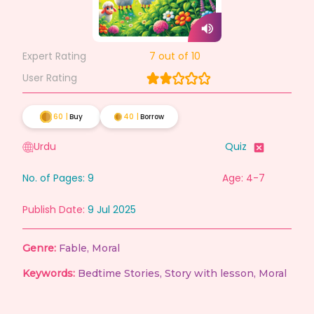
Expert Rating
7
out of 10
User Rating
60
|
Buy
40
|
Borrow
Urdu
Quiz
No. of Pages:
9
Age: 4-7
Publish Date:
9 Jul 2025
Genre:
Fable
,
Moral
Keywords:
Bedtime Stories
,
Story with lesson
,
Moral