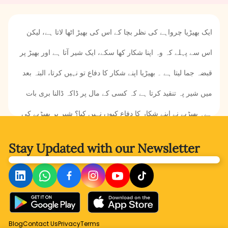
ایک بھیڑیا چرواہے کی نظر بچا کے اس کی بھیڑ اٹھا لاتا ہے، لیکن
اس سے پہلے کہ وہ اپنا شکار کھا سکے، ایک شیر آتا ہے اور بھیڑ پر
قبضہ جما لیتا ہے ۔ بھیڑیا اپنے شکار کا دفاع تو نہیں کرتا، البتہ بعد
میں شیر پہ تنقید کرتا ہے کہ کسی کے مال پر ڈاکہ ڈالنا بری بات
ہے۔ بھیڑیے نے اپنے شکار کا دفاع کیوں نہیں کیا؟ شیر پر بھیڑیے کی
بات کا کیا اثر ہوا؟ آئیے پڑھتے ہیں ، بھیڑیا اور شیر.
Stay Updated with
our Newsletter
Blog
Contact Us
Privacy
Terms