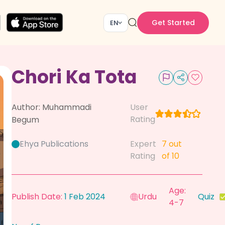
Get Started
EN
Chori Ka Tota
Author:
Muhammadi
User
Rating
Begum
Ehya Publications
Expert
7
out
Rating
of 10
Age:
Publish Date:
1 Feb 2024
Urdu
Quiz
4-7