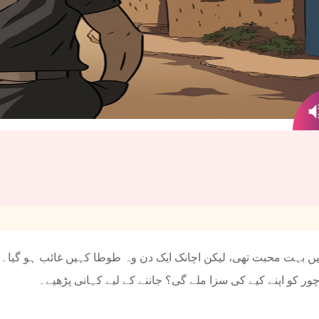
 بہت محبت تھی، لیکن اچانک ایک دن وہ طوطا کہیں غائب ہو گیا۔ کی
ا چور کو اپنے کیے کی سزا ملے گی؟ جاننے کے لیے کہانی پڑھیے۔