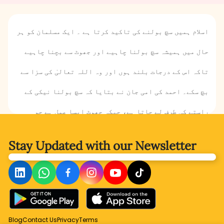
اسلام ہمیں سچ بولنے کی تاکید کرتا ہے ۔ ایک مسلمان کو ہر
حال میں ہمیشہ سچ بولنا چاہیے اور جھوٹ سے بچنا چاہیے
تاکہ اس کے درجات بلند ہوں اور وہ اللہ تعالیٰ کی سزا سے
بچ سکے۔ احمد کی امی جان نے بتایا کہ سچ بولنا نیکی کے
راستے کی طرف لے جاتا ہے، جبکہ جھوٹ ایسا عمل ہے جو
برائی کے راستے پر چلاتا ہے۔ سچا ہونے سے کیا مراد ہے؟
Stay Updated with
our Newsletter
جھوٹ انسان کو برائی کے راستے پر کیسے لے جاتا ہے؟
منافقت کسے کہتے ہیں؟ یہ جاننے کے لیے احمد اور صوفی کی
دنیا میں چلتے ہیں۔
Blog
Contact Us
Privacy
Terms