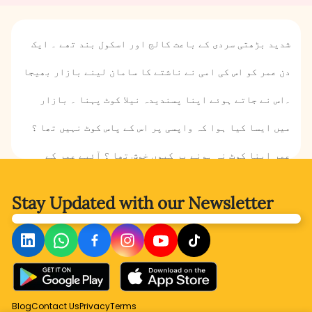
شدید بڑھتی سردی کے باعث کالج اور اسکول بند تھے ۔ ایک
دن عمر کو اس کی امی نے ناشتے کا سامان لینے بازار بھیجا
۔اس نے جاتے ہوئے اپنا پسندیدہ نیلا کوٹ پہنا ۔ بازار
میں ایسا کیا ہوا کہ واپسی پر اس کے پاس کوٹ نہیں تھا ؟
عمر اپنا کوٹ نہ ہونے پر کیوں خوش تھا ؟ آئیے عمر کے
نیلے کوٹ کی کہانی جانتے ہیں ۔
Stay Updated with
our Newsletter
Blog
Contact Us
Privacy
Terms