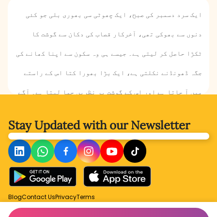
ایک سرد دسمبر کی صبح، ایک چھوٹی سی بھوری بلی جو کئی
دنوں سے بھوکی تھی، آخرکار قصاب کی دکان سے گوشت کا
ٹکڑا حاصل کر لیتی ہے۔ جیسے ہی وہ سکون سے اپنا کھانے کی
جگہ ڈھونڈنے نکلتی ہے، ایک بڑا بھورا کتا اس کے راستے
میں آ جاتا ہے اور اس کے گوشت پر نظریں جما لیتا ہے۔ آگے
کیا ہوتا ہے، یہ عقل مندی، بہادری، اور حیرت انگیز موڑ
Stay Updated with
our Newsletter
سے بھری کہانی ہے جو بچوں کو مہربانی اور مسئلے حل کرنے
کے اہم سبق سکھاتی ہے۔
Blog
Contact Us
Privacy
Terms