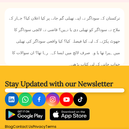
ترکستان کے سوداگر نے اپنے تھیلی گم جانے پر کیا اعلان کیا؟ جہاز کے
ملاح نے سوداگر کو تھیلی دی یا نہیں؟ قاضی نے لالچی سوداگر کا
جھوٹ پکڑنے کے لیے کیا فیصلہ کیا؟ کیا واقعی سوداگر کی تھیلی
میں ہیرا تھا یا وہ صرف لالچ میں ایسا کہہ رہا تھا؟ ان سوالات کا
جواب جاننے کے لیے کتاب پڑھیے۔
Stay Updated with
our Newsletter
Blog
Contact Us
Privacy
Terms