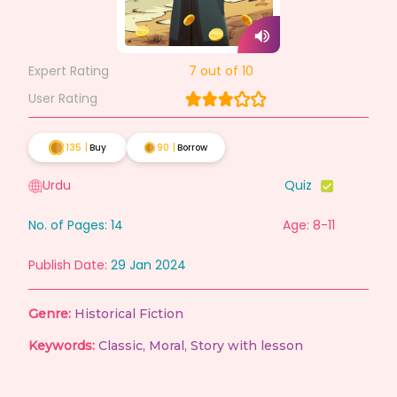
Expert Rating
7
out of 10
User Rating
135
|
Buy
90
|
Borrow
Urdu
Quiz
No. of Pages:
14
Age: 8-11
Publish Date:
29 Jan 2024
Genre:
Historical Fiction
Keywords:
Classic
,
Moral
,
Story with lesson