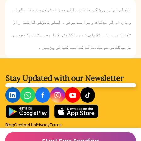
نکولس اپنی بہن کی جاننے والی مسز اسٹیفن سے ملنے گیا ۔
وہاں اس کی ملاقات ویرا سے ہوئی ۔ کھلی کھڑکی کا کیا راز
تھا ؟ ویرا نے نکولس کے بھاگنےکی کیا وجہ بتائی؟ عجیب و
غریب گتھی کو سلجھانے کے لیے کہانی پڑھیں ۔
Stay Updated with
our Newsletter
Blog
Contact Us
Privacy
Terms
Start Free Reading