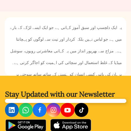
یہ ایک دلچسپ اور سبق آموز کہانی ہے جو ایک ایسے لڑکے کے بارے
میں ہے جو لباس نہیں بلکہ کردار اور نیت سے لوگوں کو پہچانتا
ہے۔ مزاح سے بھرپور انداز میں یہ کہانی معاشرتی رویوں، سوشل
میڈیا کے غلط استعمال اور سچائی کی اہمیت کو اجاگر کرتی ہے۔
برہان کی باتیں کیسے انسان کو ہنسنے کے ساتھ ساتھ سوچنے پر
بھی مجبور کر دیتی ہیں؟ یہ جاننے کے لیے آئیے یہ کہانی پڑھیے۔
Stay Updated with
our Newsletter