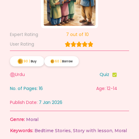
Expert Rating
7
out of 10
User Rating
90
|
Buy
60
|
Borrow
Urdu
Quiz
No. of Pages:
16
Age: 12-14
Publish Date:
7 Jan 2026
Genre:
Moral
Keywords:
Bedtime Stories
,
Story with lesson
,
Moral