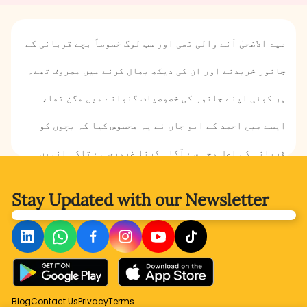
عید الاضحیٰ آنے والی تھی اور سب لوگ خصوصاً بچے قربانی کے
جانور خریدنے اور ان کی دیکھ بھال کرنے میں مصروف تھے۔
ہر کوئی اپنے جانور کی خصوصیات گنوانے میں مگن تھا،
ایسے میں احمد کے ابو جان نے یہ محسوس کیا کہ بچوں کو
قربانی کی اصل وجہ سے آگاہ کرنا ضروری ہے تاکہ انہیں
قربانی کا اصل مقصد معلوم ہو۔ چنانچہ انہوں نے احمد اور
Stay Updated with
our Newsletter
صوفیہ کو حضرت ابراہیم علیہ السلام کی عظیم قربانی کے
بارے میں بتایا؟ حضرت ابراہیم علیہ السلام نے کیا خواب
دیکھا؟ حضرت اسماعیل علیہ السلام کی جگہ حضرت ابراہیم
علیہ السلام نے کس کو قربان کیا؟ عید قربان کا اصل مقصد
Blog
Contact Us
Privacy
Terms