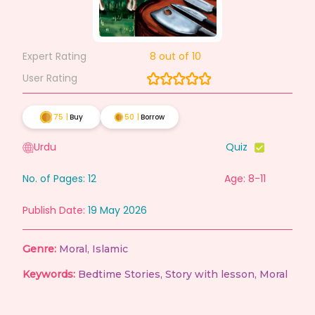
Expert Rating
8
out of 10
User Rating
75
|
Buy
50
|
Borrow
Urdu
Quiz
No. of Pages:
12
Age: 8-11
Publish Date:
19 May 2026
Genre:
Moral
,
Islamic
Keywords:
Bedtime Stories
,
Story with lesson
,
Moral