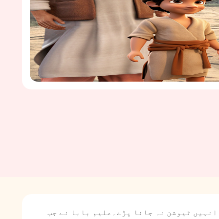
 انہیں ٹیوشن نہ جانا پڑے۔علیم بابا نے جب