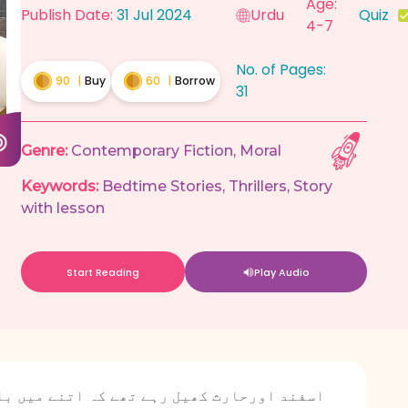
Age:
Publish Date:
31 Jul 2024
Urdu
Quiz
4-7
No. of Pages:
90
|
Buy
60
|
Borrow
31
Genre:
Contemporary Fiction
,
Moral
Keywords:
Bedtime Stories
,
Thrillers
,
Story
with lesson
Start Reading
Play Audio
اسفند اورحارث کھیل رہے تھے کہ اتنے میں باد