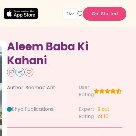
Get Started
EN
Aleem Baba Ki
Kahani
User
Author:
Seemab Arif
Rating
Ehya Publications
Expert
9
out
Rating
of 10