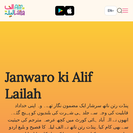
EN
Janwaro ki Alif
Lailah
پنڈت رتن ناتھ سرشار ایک مضمون نگار تھے۔ وہ اپنی خداداد
قابلیت کی وجہ سے جلد ہی شہرت کی بلندیوں کو پہنچ گئے۔
انھوں نے الہ آباد ہائی کورٹ میں کچھ عرصہ مترجم کی حیثیت
سے بھی کام کیا۔پنڈت رتن ناتھ نے الف لیلہ کا فصیح و بلیغ اردو