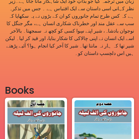
زبان میں ترجمہ کیا جو بذاتِ خود ایک شاہکار مانا جاتا ہے۔زیر
نظر کہانی اسی داستان سے ایک اقتباس ہے ۔ جس میں تذکرہ
ہے کہ کس طرح تمام جانوروں کو ان کے بڑوں نے یہ سکھایا کہ
سب سے عقل مند اور خطرناک شکاری انسان ہے، مگر جنگل کا
نوجوان بادشاہ، شیر اپنے سِوا کسی کو کچھ نہ سمجھتا۔ بالآخر
اسے ایک انسان نے اپنی چالاکی کا شکار بنایا، اور قید کر لیا۔ لیکن
شیر تھا کہ ہار نہ مانتا تھا۔ شیر کا آخر کیا انجام ہوا؟ آئیے پڑھتے
ہیں اس دلچسپ داستان کو۔
Books