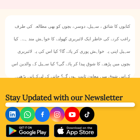
کتابوں کا شائق ، سہیل، دوسرے بچوں کو بھی مطالعہ کی طرف
راغب کرنے کی خاطر ایک لائبریری کھولنے کا خواہش مند ہے۔ کیا
سہیل اپنی یہ خواہش پوری کر پائے گا؟ کیا اس کی یہ لائبریری
بچوں میں پڑھنے کا شوق پیدا کر پائے گی؟ کیا سہیل کے والدین اس
کےاس شوق میں معاون ثابت ہوں گے؟ جاننے کے لیےکہانی پڑھیے۔
Stay Updated with
our Newsletter