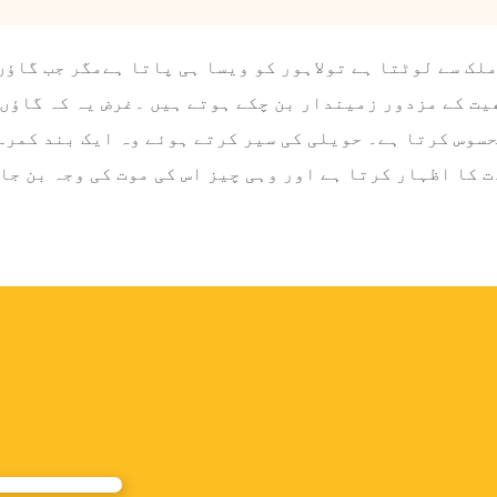
لک سے لوٹتا ہے تولاہور کو ویسا ہی پاتا ہےمگر جب گاؤں
یت کے مزدور زمیندار بن چکے ہوتے ہیں ۔غرض یہ کہ گاؤں 
سوس کرتا ہے۔ حویلی کی سیر کرتے ہوئے وہ ایک بند کمرے 
ت کا اظہار کرتا ہے اور وہی چیز اس کی موت کی وجہ بن ج