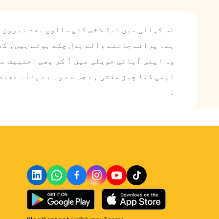
اس کہانی میں ایک شخص کئی سالوں بعد بیرون م
ہے۔ پرانے جاننے والے بدل چکے ہوتے ہیں، کھ
وہ اپنی آبائی حویلی میں آ کر بھی اجنبیت مح
ایسی کیا چیز ملتی ہے جس سے وہ بے پناہ عقید
۔