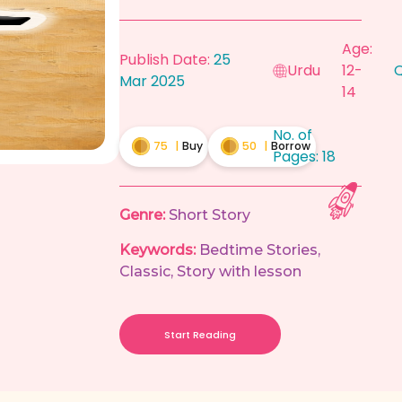
Age:
Publish Date:
25
Urdu
12-
Q
Mar 2025
14
No. of
75
|
Buy
50
|
Borrow
Pages:
18
Genre:
Short Story
Keywords:
Bedtime Stories
,
Classic
,
Story with lesson
Start Reading