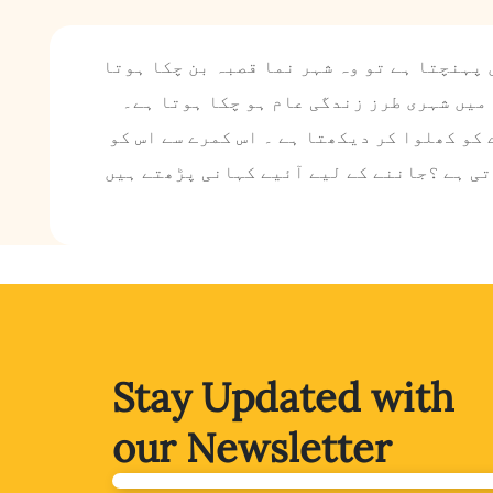
 پہنچتا ہے تو وہ شہر نما قصبہ بن چکا ہوتا
میں شہری طرز زندگی عام ہو چکا ہوتا ہے۔
کو کھلوا کر دیکھتا ہے ۔ اس کمرے سے اس کو
اتی ہے ؟جاننے کے لیے آئیے کہانی پڑھتے ہیں
Stay Updated with
our Newsletter