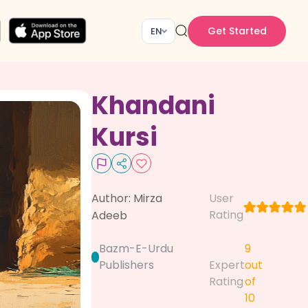
Get Started
EN
Khandani
Kursi
Author:
Mirza
User
Rating
Adeeb
Bazm-E-Urdu
9
Publishers
Expert
out
Rating
of
10