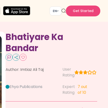
Get Started
EN
Bhatiyare Ka
Bandar
User
Author:
Imtiaz Ali Taj
Rating
Ehya Publications
Expert
7
out
Rating
of 10