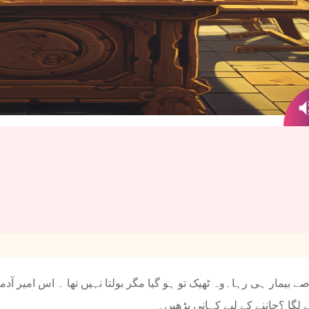
 عرصے بیمار ہی رہا۔وہ ٹھیک تو ہو گیا مگر بولتا نہیں تھا ۔ اس امیر آ
ے لگا ؟جاننے کے لیے کہانی پڑھیں۔