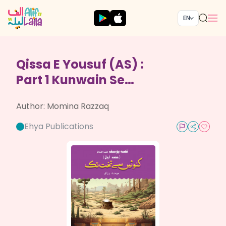
EN
Qissa E Yousuf (AS) :
Part 1 Kunwain Se
Takhat Takk
Author:
Momina Razzaq
Ehya Publications