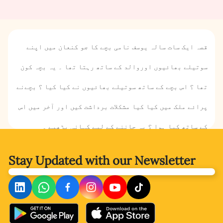
قصہ ایک سات سالہ یوسف نامی بچے کا جو کنعان میں اپنے
سوتیلے بھائیوں اوروالد کے ساتھ رہتا تھا ۔ یہ بچہ کون
تھا ؟ اس بچے کے ساتھ سوتیلے بھائیوں نے کیا کیا ؟ بچےنے
پرائے ملک میں کیا کیا مشکلات برداشت کیں اور آخر میں اس
کے ساتھ کیا ہوا ؟ یہ جاننے کے لیے کہانی پڑھیے ۔
Stay Updated with
our Newsletter