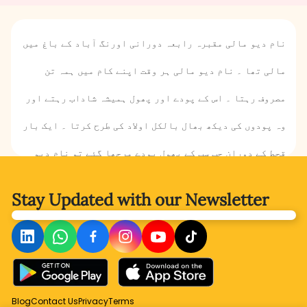
نام دیو مالی مقبرہ رابعہ دورانی اورنگ آباد کے باغ میں
مالی تھا ۔ نام دیو مالی ہر وقت اپنے کام میں ہمہ تن
مصروف رہتا ۔ اس کے پودے اور پھول ہمیشہ شاداب رہتے اور
وہ پودوں کی دیکھ بھال بالکل اولاد کی طرح کرتا ۔ ایک بار
قحط کے دوران جب سب کے پھول پودے مرجھا گئے تو نام دیو
مالی کا باغ ہمیشہ کی طرح سرسبز و شاداب کیسے رہا؟آخر
Stay Updated with
our Newsletter
کیسے کام کرتے ہوئے مالی کی موت ہوگئی ؟ آئیے جاننے کے
لیے کہانی پڑھتے ہیں ۔
Blog
Contact Us
Privacy
Terms