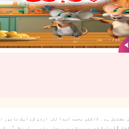
 مشتمل ہے ۔ ڈاکٹر محمد اسدا للہ اردو کے ایک نامور ا
ٹر) کے ایک قصبے وروڈ میں پیدا ہوئے ۔پہلی نظم ’ سرکس 