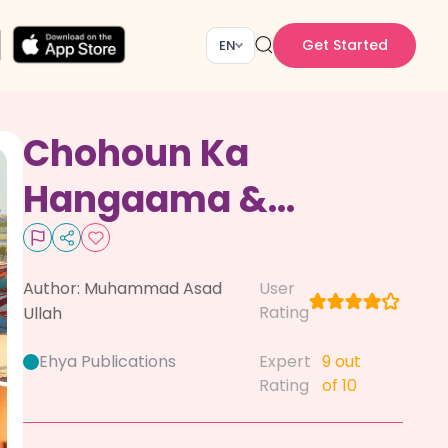
Get Started
EN
Chohoun Ka
Hangaama &
Circus
(Nazmain)
Author:
Muhammad Asad
User
Rating
Ullah
Ehya Publications
Expert
9
out
Rating
of 10