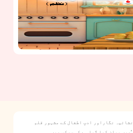
نشائیہ نگاراور ادبِ اطفال کے مشہور قلم
‘میں بیان کیا گیا ہے کہ سرکس میں