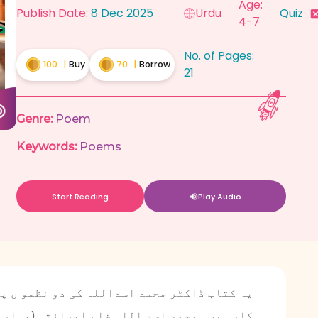
Age:
Publish Date:
8 Dec 2025
Urdu
Quiz
4-7
No. of Pages:
100
|
Buy
70
|
Borrow
21
Genre:
Poem
Keywords:
Poems
Start Reading
Play Audio
یہ کتاب ڈاکٹر محمد اسداللہ کی دو نظمو ں پر
کار ہیں ۔محمد اسد اللہ ضلع امراؤتی (مہاراش