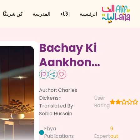
الرئيسية
الآباء
المدرسة
كن شريكًا
Bachay Ki
Aankhon
Mein
Chamakta
Author:
Charles
Dickens-
User
Aik Khawab
Rating
Translated By
Sobia Hussain
Ehya
9
Publications
Expert
out