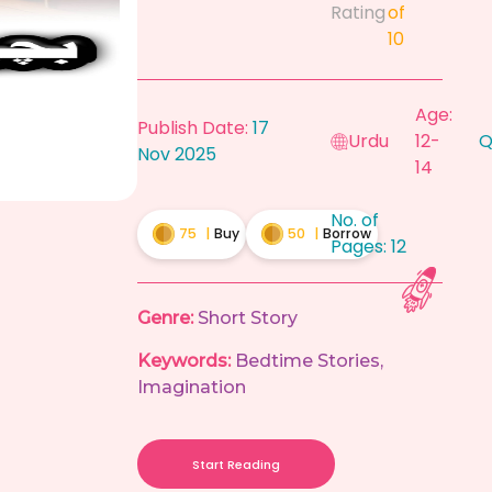
Rating
of
10
Age:
Publish Date:
17
Urdu
12-
Q
Nov 2025
14
No. of
75
|
Buy
50
|
Borrow
Pages:
12
Genre:
Short Story
Keywords:
Bedtime Stories
,
Imagination
Start Reading