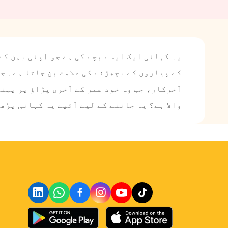
یہ کہانی ایک ایسے بچے کی ہے جو اپنی بہن کے
کے پیاروں کے بچھڑنے کی علامت بن جاتا ہے۔ ج
آخرکار، جب وہ خود عمر کے آخری پڑاؤ پر پہنچ
والا ہے؟ یہ جاننے کے لیے آئیے یہ کہانی پڑھت