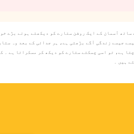
 ساتھ آسمان کے ایک روشن ستارے کو دیکھتے ہوئے بڑے خوا
یسے جیسے زندگی آگے بڑھتی ہے، ہر جدائی کے بعد وہ ستار
تا ہے، تو اسی چمکتے ستارے کو دیکھ کر مسکراتا ہے ۔ ک
ے ہیں ۔