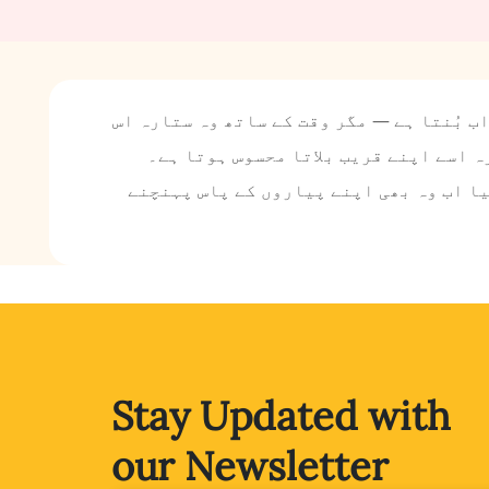
ب بُنتا ہے — مگر وقت کے ساتھ وہ ستارہ اس
ہ اسے اپنے قریب بلاتا محسوس ہوتا ہے۔
یا اب وہ بھی اپنے پیاروں کے پاس پہنچنے
Stay Updated with
our Newsletter