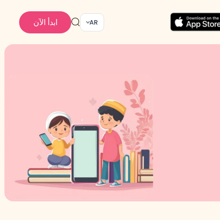
ابدأ الآن
AR