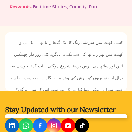
Keywords:
Bedtime Stories
,
Comedy
,
Fun
کسی کھیت میں سرمئی رنگ کا ایک گدھا رہتا تھا ۔ ایک دن وہ
کھیت میں پھر رہا تھا کہ اسے یکے بہ دیگرے کئی زور دار چھینکیں
آئیں اور ساتھ ہی بارش برسنا شروع ہوگئی ۔ اب گدھا خوشی سے
نہال اپنے ساتھیوں کو بارش کی وجہ بتانے لگا۔ پہلے تو سب نے اسے
خوب سراہا۔ مگر ایسا کیا ہوا کہ پھر سب اس کے سر ہو گئے؟
گدھے کی درگت کی وجہ جاننے کے لیے کہانی پڑھیے۔
Stay Updated with
our Newsletter