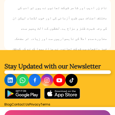
نام وَر ادیب اور شاعر شوکت تھانوی نے یوں تو ادب کی
مختلف اصناف میں‌ طبع آزمائی کی اور خوب لکھا، لیکن ان
کی وجہ شہرت طنز و مزاح ہے۔لفظوں کے الٹ پھیر سے،
محاورے سے، املا کی ناہمواریوں سے اور زیادہ تر مضحکہ
خیز واقعات سے شوکت تھانوی نے مزاح پیدا کرنے کی کوشش
کی۔ ان کے طنزومزاح میں گہرائی نہیں بلکہ سطحیت ہے۔ زیر
Stay Updated with
our Newsletter
نظر کہانی میں شوکت تھانوی پطرس بخاری کا ایک خاکہ
ہمارے سامنے پیش کرتے ہیں ۔ قیامِ پاکستان کے بعد اردو
ادب میں پطرس بخاری کا قد ان کے ہم عصروں میں بہت بلند
نظر آتا ہے اور اس کا اعتراف اپنے وقت کے نام ور اہلِ قلم
Blog
Contact Us
Privacy
Terms
بھی کرتے تھے۔مصنف کی ملاقات کب اور کیسے پطرس بخاری سے