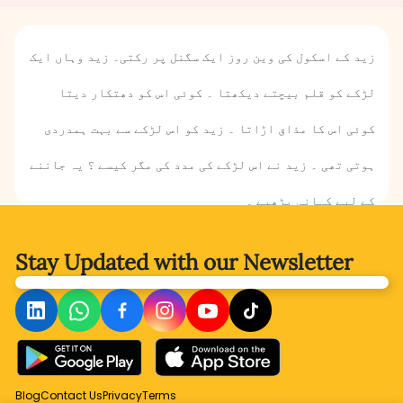
زید کے اسکول کی وین روز ایک سگنل پر رکتی۔ زید وہاں ایک
لڑکے کو قلم بیچتے دیکھتا ۔ کوئی اس کو دھتکار دیتا
کوئی اس کا مذاق اڑاتا ۔ زید کو اس لڑکے سے بہت ہمدردی
ہوتی تھی ۔ زید نے اس لڑکے کی مدد کی مگر کیسے ؟ یہ جاننے
کے لیے کہانی پڑھیے ۔
Stay Updated with
our Newsletter
Blog
Contact Us
Privacy
Terms