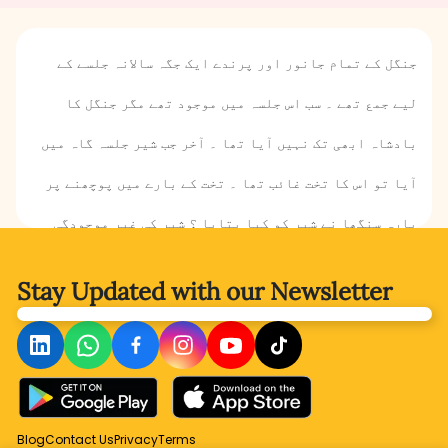
جنگل کے تمام جانور اور پرندے ایک جگہ سالانہ جلسے کے
لیے جمع تھے ۔ سب اس جلسہ میں موجود تھے مگر جنگل کا
بادشاہ ابھی تک نہیں آیا تھا ۔ آخر جب شیر جلسہ گاہ میں
آیا تو اس کا تخت غائب تھا ۔ تخت کے بارے میں پوچھنے پر
بارہ سنگھا نے شیر کو کیا بتایا ؟ شیر کی غیر موجودگی
میں تمام جانوروں نے خود قوانین کیوں بنالیے؟ سب سے پہلا
Stay Updated with
our Newsletter
قانون کیا تھا ؟ آئیے جاننے کےلیے کہانی پڑھتے ہیں۔
Blog
Contact Us
Privacy
Terms