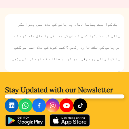
ایک کوا بہت پیاسا تھا۔ وہ پانی کی تلاش میں پھرا مگر
پانی نہ ملا ۔کیا کسی نے اس کی مدد کی یا عقل مند کوے نے
ہی پانی کی تلاش جا ری رکھی ؟ کیا کوے کی تلاش ختم ہو گئی
یا کوا پانی پیے بغیر مر گیا ؟ جاننے کے لیے کہانی پڑھیے
۔
Stay Updated with
our Newsletter