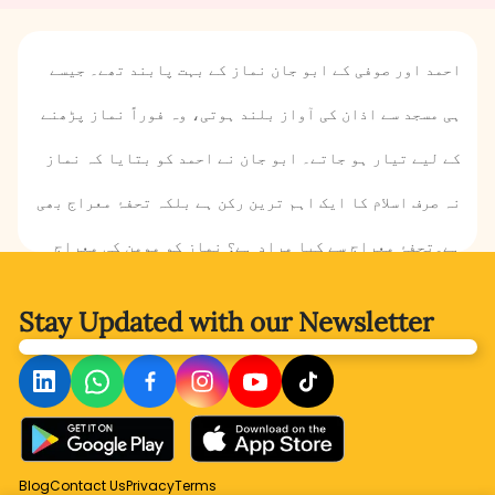
احمد اور صوفی کے ابو جان نماز کے بہت پابند تھے۔ جیسے
ہی مسجد سے اذان کی آواز بلند ہوتی، وہ فوراً نماز پڑھنے
کے لیے تیار ہو جاتے۔ ابو جان نے احمد کو بتایا کہ نماز
نہ صرف اسلام کا ایک اہم ترین رکن ہے بلکہ تحفۂ معراج بھی
ہے۔تحفۂ معراج سے کیا مراد ہے؟ نماز کو مومن کی معراج
کیوں کہا جاتا ہے؟ ہمیں نماز کس طرح ادا کرنی چاہیے؟ یہ
Stay Updated with
our Newsletter
سب جاننے کے لیے احمد اور صوفی کی دنیا میں قدم رکھتے
ہیں۔
Blog
Contact Us
Privacy
Terms