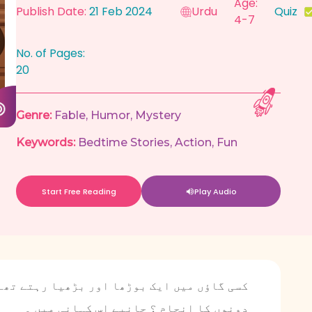
Age:
Publish Date:
21 Feb 2024
Urdu
Quiz
4-7
No. of Pages:
20
Genre:
Fable
,
Humor
,
Mystery
Keywords:
Bedtime Stories
,
Action
,
Fun
Start Free Reading
Play Audio
کسی گاؤں میں ایک بوڑھا اور بڑھیا رہتے تھے 
دونوں کا انجام ؟ جانیے اس کہانی میں ۔