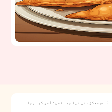
 ؟ اس جھگڑے کی کیا وجہ تھی؟ آخر کیا ہوا