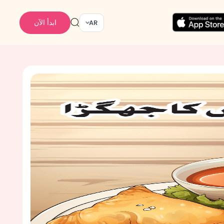
ابدأ الآن
AR