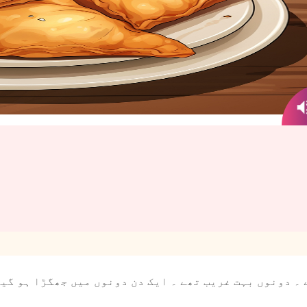
۔ دونوں بہت غریب تھے ۔ ایک دن دونوں میں جھگڑا ہو گیا