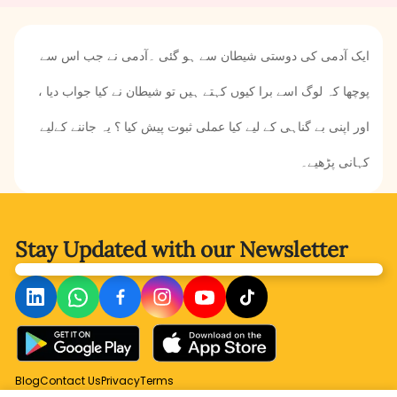
ایک آدمی کی دوستی شیطان سے ہو گئی ۔آدمی نے جب اس سے
پوچھا کہ لوگ اسے برا کیوں کہتے ہیں تو شیطان نے کیا جواب دیا ،
اور اپنی بے گناہی کے لیے کیا عملی ثبوت پیش کیا ؟ یہ جاننے کےلیے
کہانی پڑھیے۔
Stay Updated with
our Newsletter
Blog
Contact Us
Privacy
Terms