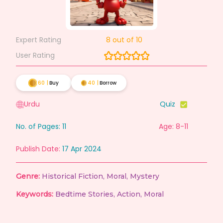
Expert Rating
8
out of 10
User Rating
60
|
Buy
40
|
Borrow
Urdu
Quiz
No. of Pages:
11
Age: 8-11
Publish Date:
17 Apr 2024
Genre:
Historical Fiction
,
Moral
,
Mystery
Keywords:
Bedtime Stories
,
Action
,
Moral