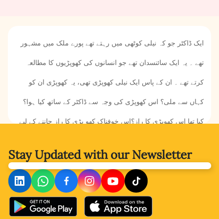
ایک ڈاکٹر جو کہ نیلی کوٹھی میں رہتے تھے پورے ملک میں مشہور
تھے ۔ یہ ایک سائنسدان تھے جو انسانوں کی کھوپڑیوں کا مطالعہ
کرتے تھے ۔ ان کے پاس ایک نیلی کھوپڑی تھی، یہ کھوپڑی ان کو
کہاں سے ملی؟ اس کھوپڑی کی وجہ سے ڈاکٹر کے ساتھ کیا ہوا؟
کیا تھا اس کھوپڑی کا راز؟اس خوفناک کھو پڑی کا راز جاننے کے لیے
کہانی پڑھیں۔
Stay Updated with
our Newsletter