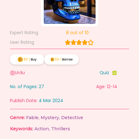
Expert Rating
8
out of 10
User Rating
80
|
Buy
55
|
Borrow
Urdu
Quiz
No. of Pages:
27
Age: 12-14
Publish Date:
4 Mar 2024
Genre:
Fable
,
Mystery
,
Detective
Keywords:
Action
,
Thrillers