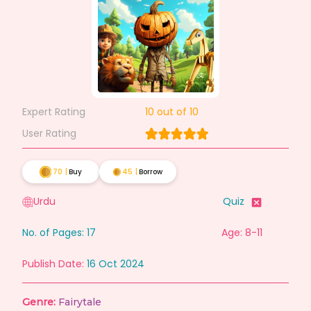
Expert Rating
10
out of 10
User Rating
70
|
Buy
45
|
Borrow
Urdu
Quiz
No. of Pages:
17
Age: 8-11
Publish Date:
16 Oct 2024
Genre:
Fairytale