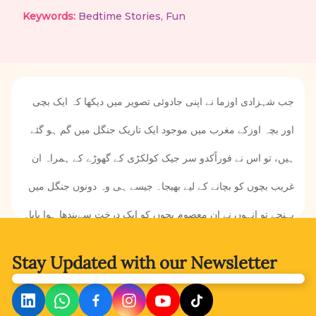
Keywords:
Bedtime Stories
,
Fun
جب شہزادی اوزما نے اپنی جادوئی تصویر میں دیکھا کہ ایک بچی
اور بچہ اوزکے مغرب میں موجود ایک تاریک جنگل میں گم ہو گئے
ہیں، تو اس نے فوراًکدو سر جیک کولکڑی کے گھوڑے کے ہمراہ ان
غریب بچوں کو بچانے کے لیے بھیجا۔ جیسے ہی وہ دونوں جنگل میں
پہنچے تو انہوں نے ان معصوم بچوں کو ایک درخت سےبندھا ہوا پایا۔
بچوں کو وہاں کس نے باندھا ہو گا اور کیوں؟ کیا کدو سر جیک اور
Stay Updated with
our Newsletter
لکڑی کا گھوڑا ان بچوں کو بچانے میں کامیاب ہو پائیں گے؟ اس
پراسرار جنگل میں انہیں کن کن خطرات کا سامنا کرنا پڑے گا؟کدو