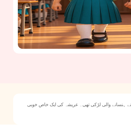
ے ہنسانے والی لڑکی تھی۔ عریشہ کی ایک خاص خوبی