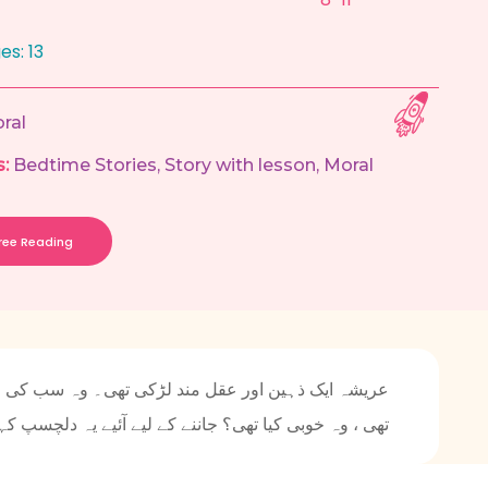
ges:
13
ral
:
Bedtime Stories
,
Story with lesson
,
Moral
Free Reading
عریشہ ایک ذہین اور عقل مند لڑکی تھی۔ وہ سب کی 
تھی ، وہ خوبی کیا تھی؟ جاننے کے لیے آئیے یہ دلچسپ کہ