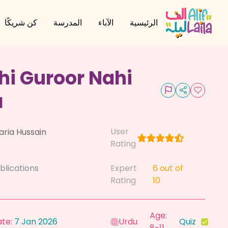
الرئيسية
الآباء
المدرسة
كن شريكًا
hi Guroor Nahi
a
User
aria Hussain
Rating
blications
Expert
6
out of
Rating
10
Age:
ate:
7 Jan 2026
Urdu
Quiz
8-11