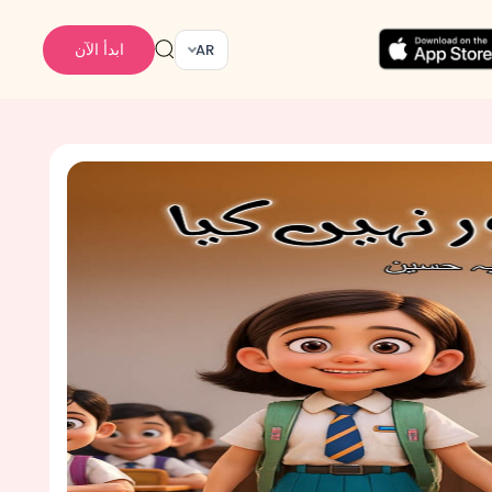
ابدأ الآن
AR