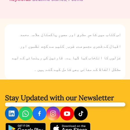
اس کتاب میں شاعرِ مشرق اور مصورِ پاکستان علامہ محمد
اقبال کے شعری مجموعے، ضرب ِ کلیم سے کچھ نظموں اور
غزلوں کا انتخاب کیا گیا ہے۔ قارئین کی رہنمائی کے لیے
مشکل الفاظ کے معانی بھی شامل کیے گئے ہیں ۔
Stay Updated with
our Newsletter