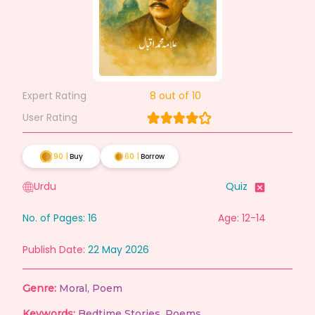
Expert Rating
8
out of 10
User Rating
90
|
Buy
60
|
Borrow
Urdu
Quiz
No. of Pages:
16
Age: 12-14
Publish Date:
22 May 2026
Genre:
Moral
,
Poem
Keywords:
Bedtime Stories
,
Poems