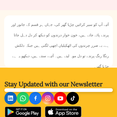
آئیے آپ کو سیر کرائیں چڑیا گھر کی، جہاں ہر قسم کے جانور اور
پرندے پائے جاتے ہیں، خون خوار درندوں کو دیکھ کر دل دہل جاتا
ہے، بے ضرر چرندوں کی اٹھکیلیاں اچھی لگتی ہیں جبکہ دلکش
رنگا رنگ پرندے تو دل موہ لیتے ہیں۔ آئیے، سنتے ہیں، دیکھو یہ ہے
چڑیا گھر۔
Stay Updated with
our Newsletter