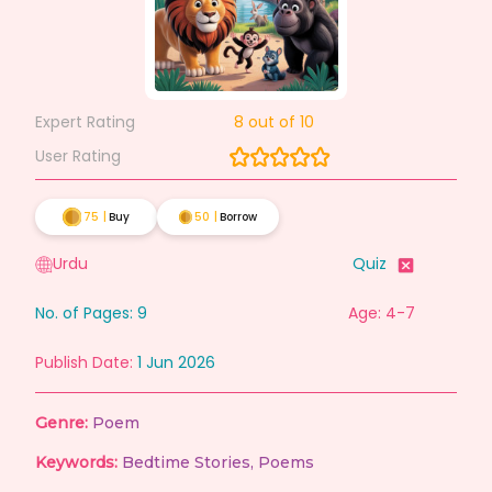
Expert Rating
8
out of 10
User Rating
75
|
Buy
50
|
Borrow
Urdu
Quiz
No. of Pages:
9
Age: 4-7
Publish Date:
1 Jun 2026
Genre:
Poem
Keywords:
Bedtime Stories
,
Poems