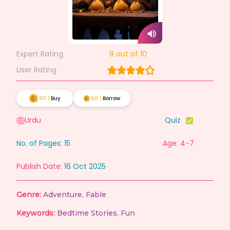
Expert Rating
9
out of 10
User Rating
90
|
Buy
60
|
Borrow
Urdu
Quiz
No. of Pages:
15
Age: 4-7
Publish Date:
16 Oct 2025
Genre:
Adventure
,
Fable
Keywords:
Bedtime Stories
,
Fun