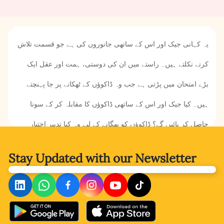
یہ کہانی جیک اور اس کے ساتھی جانوروں کی ہے جو قسمت تلاش
کرنے نکلتے ہیں۔ راستے میں ان کی دوستی، ہمت اور عقل ایک
بڑے امتحان میں پڑتی ہے جب وہ ڈاکوؤں کے ٹھکانے پر جا پہنچتے
ہیں۔ کیا جیک اور اس کے ساتھی ڈاکوؤں کا مقابلہ کر کے سونا
حاصل کر پائیں گے؟ ڈاکوؤں کو بھگانے کے لیے وہ کیا تدبیر اختیار
کریں گے؟ یہ سب جاننے کے لیے کہانی ضرور پڑھیے۔
Stay Updated with
our Newsletter