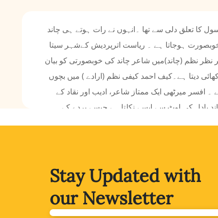
 کا تعلق دلی سے تھا ۔انہوں نے رات ہوتے ہی چاند
د خوبصورت ہوجاتا ہے ۔ ریاست اترپردیش کےشہر سیتا
نظر نظم (چاند)میں شاعر چاند کی خوبصورتی کو بیان
ئی دیتا ہے۔کیف احمد کیفی نظم (ارادے ) میں بچوں
۔ افسر میرٹھی ایک ممتاز شاعر، ادیب اور نقاد کے
ند بادل کی اوٹ سے ایسے نکلتا ہے جیسے پردے کے
ھیں گے کہ کیا سچ میں چاند پر پریاں رہتی ہیں ۔
 ہے کہ نہ چاند پر پریاں رہتی ہیں نہ چاند ہمارا
 کر دی تھیں ،لکھا جائے۔
Stay Updated with
our Newsletter