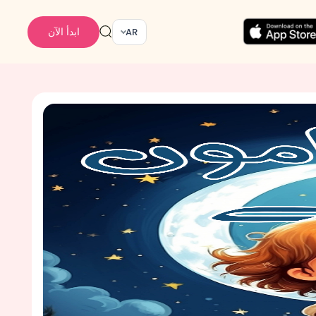
ابدأ الآن
AR