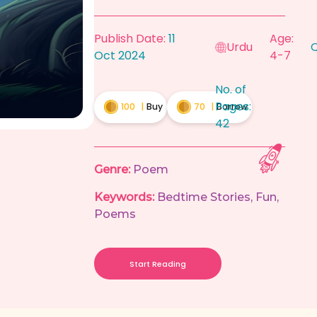
Publish Date:
11
Age:
Urdu
Q
Oct 2024
4-7
No. of
Pages:
100
|
Buy
70
|
Borrow
42
Genre:
Poem
Keywords:
Bedtime Stories
,
Fun
,
Poems
Start Reading