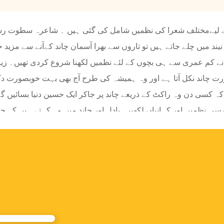
کے لیےمختلف شعرا کی نظمیں شامل کی گئی ہیں ۔ شاعرہ سطوت رسول
یند میں چلے جاتے ہیں تو تاروں سے بھرا آسمان چاند کےآنے سے مزی
نے کم عمری سے ہی بچوں کے لئے نظمیں لکھنا شروع کردی تھیں۔ زیر 
چاند نکل آتا ہے اور وہ ہمیشہ کی طرح آج بھی بہت خوبصورت دکھا
ہ کسی دن وہ راکٹ کے ذریعے چاند پر جاکر ایک حسین دنیا بسائیں گے 
 سی نظمیں اور کہانیاں لکھیں۔بادل اور چاند میں وہ کہتے ہیں کہ چا
ں ) میں بچے چاند سے کہتے ہیں کہ ہم کبھی چاند پر آئیں گے اور دیک
 کی نظم (چاند کوئی افسانہ نہیں) بچوں کو چاند کی حقیقت بیان کرتی
ر میں لیتا پور کی جگہ سیتا پور لکھا جائے۔ پانچویں سطر میں شروع