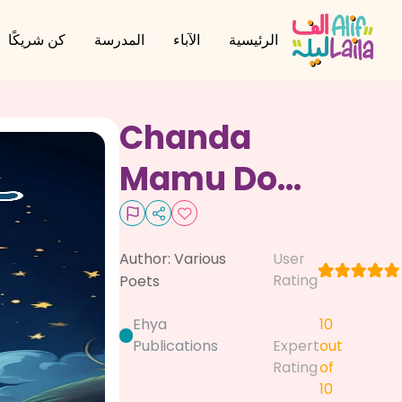
الرئيسية
الآباء
المدرسة
كن شريكًا
Chanda
Mamu Door
Key
Author:
Various
User
Rating
Poets
Ehya
10
Publications
Expert
out
Rating
of
10