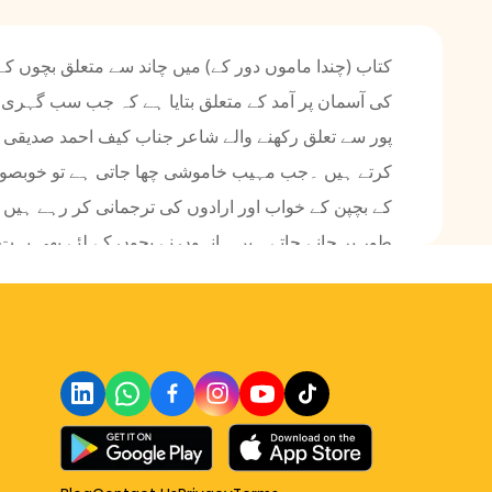
کتاب (چندا ماموں دور کے) میں چاند سے متعلق بچوں 
کی آسمان پر آمد کے متعلق بتایا ہے کہ جب سب گہری ن
پور سے تعلق رکھنے والے شاعر جناب کیف احمد صدیقی 
کرتے ہیں ۔جب مہیب خاموشی چھا جاتی ہے تو خوبصورت 
کے بچپن کے خواب اور ارادوں کی ترجمانی کر رہے ہیں ک
طور پر جانے جاتے ہیں۔ انہوں نے بچوں کے لئے بھی بہت
پیچھے سے جھانک رہا ہو۔ سیدہ فرحت کی نظم (چندا مامو
ظفر گورکھپوری بچوں کے ادیب اور مشہور شاعر تھے ۔ ان
ماموں ہے۔ آئیے یہ مزیدار نظمیں پڑھتے ہیں ۔ چوتھی سط