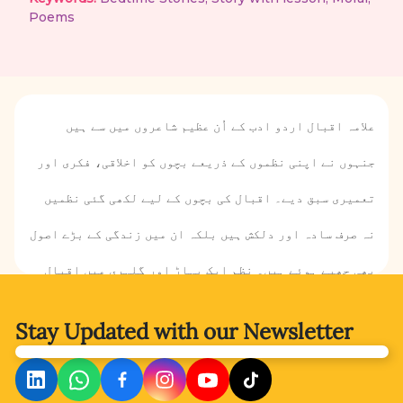
Poems
علامہ اقبال اردو ادب کے اُن عظیم شاعروں میں سے ہیں
جنہوں نے اپنی نظموں کے ذریعے بچوں کو اخلاقی، فکری اور
تعمیری سبق دیے۔ اقبال کی بچوں کے لیے لکھی گئی نظمیں
نہ صرف سادہ اور دلکش ہیں بلکہ ان میں زندگی کے بڑے اصول
بھی چھپے ہوئے ہیں۔ نظم ایک پہاڑ اور گلہری میں اقبال
نے عاجزی، خود اعتمادی اور قدرت کی حکمت کا سبق دیا ہے۔
Stay Updated with
our Newsletter
گلہری اور پہاڑ کے مکالمے کے ذریعے یہ بتایا گیا ہے کہ
ہر مخلوق کی اپنی اہمیت ہے اور کوئی بھی چیز نکمی نہیں۔