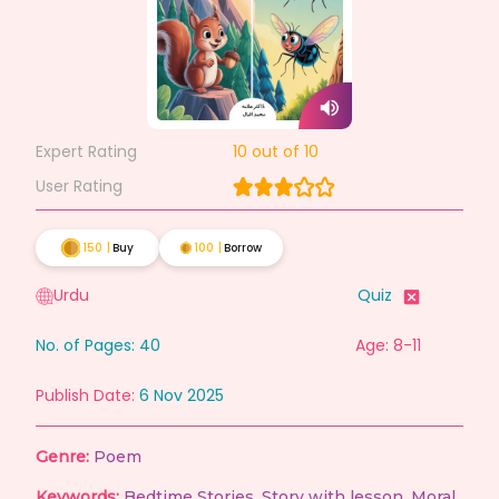
Expert Rating
10
out of 10
User Rating
150
|
Buy
100
|
Borrow
Urdu
Quiz
No. of Pages:
40
Age: 8-11
Publish Date:
6 Nov 2025
Genre:
Poem
Keywords:
Bedtime Stories
,
Story with lesson
,
Moral
,