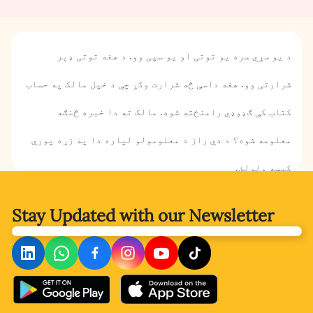
د یو سړي سره یو توتی او یو سپی وو. د هغه توتی ډېر
شرارتی وو. هغه داسې څه شرارت وکړ چې د خپل مالک په حساب
کتاب کې ګډوډي رامنځته شوه. مالک ته دا خبره څنګه
معلومه شوه؟ د دې راز د معلومولو لپاره دا په زړه پورې
کیسه ولولئ.
Stay Updated with
our Newsletter