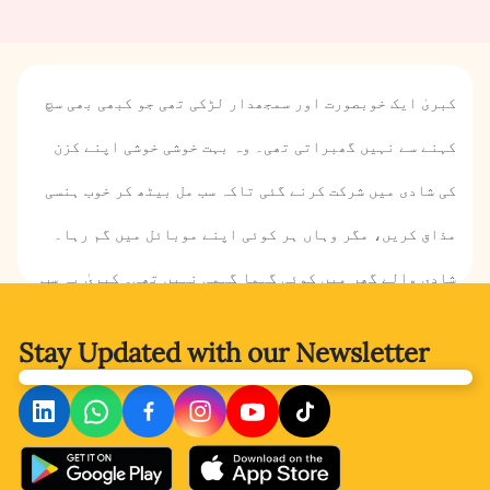
کبریٰ ایک خوبصورت اور سمجھدار لڑکی تھی جو کبھی بھی سچ
کہنے سے نہیں گھبراتی تھی۔ وہ بہت خوشی خوشی اپنے کزن
کی شادی میں شرکت کرنے گئی تاکہ سب مل بیٹھ کر خوب ہنسی
مذاق کریں، مگر وہاں ہر کوئی اپنے موبائل میں گم رہا۔
شادی والے گھر میں کوئی گہما گہمی نہیں تھی۔ کبریٰ یہ سب
دیکھ کر کافی اداس ہو گئی۔ تاہم، اس نے سب کو یہ احساس
Stay Updated with
our Newsletter
دلانے کا فیصلہ کیا کہ تصویریں کھینچنے یا موبائل پر وقت
ضائع کرنے کے بجائے ایک دوسرے کے ساتھ وقت گزارنا کہیں
بہتر ہے۔ کیا کبریٰ اپنے اس مقصد میں کامیاب ہو پائی؟