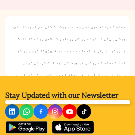
مصنف کے ہاتھ میں کسی وجہ سے چوٹ لگ گئی۔مس ارومانے اس
چوٹ پر پٹی نہ کرنے پر کس بیماری کے لاحق ہونے کا اندشہ
ظاہرکیا ؟ پٹی باندھنے کے بعد مصنف چڑچڑا کیوں ہو گیا
تھا ؟ مصنف نے ہرکسی کو چوٹ کی ایک الگ کہانی کیوں
سنائی؟ایسا کیا ہوا کہ مصنف نے پھر کبھی پٹی کروانے سے
توبہ کر لی؟ آئیے جاننے کے لیے کہانی پڑھتے ہیں ۔
Stay Updated with
our Newsletter