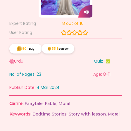
Expert Rating
8
out of 10
User Rating
80
|
Buy
55
|
Borrow
Urdu
Quiz
No. of Pages:
23
Age: 8-11
Publish Date:
4 Mar 2024
Genre:
Fairytale
,
Fable
,
Moral
Keywords:
Bedtime Stories
,
Story with lesson
,
Moral