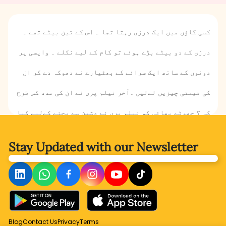
کسی گاؤں میں ایک درزی رہتا تھا ۔ اس کے تین بیٹے تھے ۔
درزی کے دو بیٹے بڑے ہوئے تو کام کے لیے نکلے ۔ واپسی پر
دونوں کے ساتھ ایک سرائے کے بھٹیارے نے دھوکہ دے کر ان
کی قیمتی چیزیں لےلیں ۔آخر نیلم پری نے ان کی مدد کس طرح
کی ؟ چھوٹے بھائی کو نیلم پری نے دشمن سے بچنے کےلیے کیا
دیا ؟ نیلم پری کا راز جاننے کے لیے کہانی پڑھیے۔
Stay Updated with
our Newsletter
Blog
Contact Us
Privacy
Terms