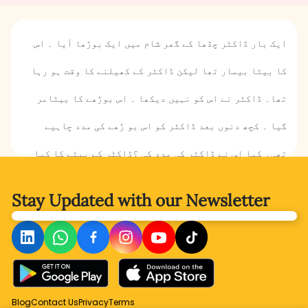
ایک بار ڈاکٹر چڈھا کے گھر شام میں ایک بوڑھا آیا ۔ اس
کا بیٹا بیمار تھا لیکن ڈاکٹر کے کھیلنے کا وقت ہو رہا
تھا۔ ڈاکٹر نے اس کو نہیں دیکھا ۔ اس بوڑھے کا بیٹامر
گیا ۔ کچھ دنوں بعد ڈاکٹر کو اس بو ڑھے کی مدد چاہیے
تھی۔ کیا اس نے ڈاکٹر کی مدد کی ؟ڈاکٹر کے بیٹے کا کیا
ہوا تھا ؟کیا ڈاکٹر کا بیٹا بھی مر گیا ؟یہ سب جاننے کے
Stay Updated with
our Newsletter
لیے کہانی پڑھیں ۔
Blog
Contact Us
Privacy
Terms