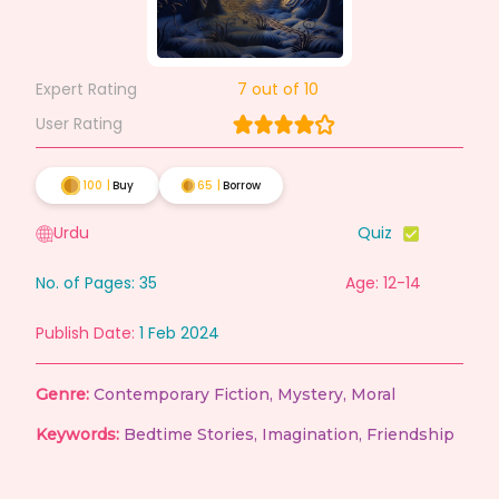
Expert Rating
7
out of 10
User Rating
100
|
Buy
65
|
Borrow
Urdu
Quiz
No. of Pages:
35
Age: 12-14
Publish Date:
1 Feb 2024
Genre:
Contemporary Fiction
,
Mystery
,
Moral
Keywords:
Bedtime Stories
,
Imagination
,
Friendship