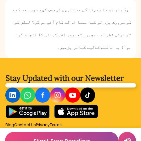
ایک بار کوے نے مینا کی مدد نہیں کی،جب کچھ دیر بعد کوے
کو ضرورت پڑی تو کیا مینا اس کے کام آئی ہو گی؟ لیکن کوا
تو اپنی فطرت سے مجبور تھاپھر آخر کہانی کا انجام کیا
ہوا؟ یہ جاننے کےلیے کہانی پڑھیں۔
Stay Updated with
our Newsletter
Blog
Contact Us
Privacy
Terms
Start Free Reading