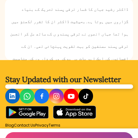
ڈاکٹر رشید جہاں کا شمار ترقی پسند تحریک کے بنیاد
گزاروں میں ہوتا ہے۔بحیثیت ڈاکٹر ان کا تقرر لکھنؤ میں
ہوا تھا جہاں انھوں نے ترقی پسندو ں کے ساتھ مل کر انجمن
ترقی پسند مصنفین کو بہت تقویت پہنچائی تھی۔ ان کے
افسانوں کی ایک اہم بات یہ ہے کہ وہ کردار وں کی مناسبت
سے زبان کا استعمال کرتی ہیں۔ ان کی یہی خوبی ا ن کے
Stay Updated with
our Newsletter
تحریر کردہ افسانوں میں جان ڈال دیتی ہے۔زیر نظر کہانی
میں ملکہ بیگم نا می خاتون اپنے سفر کا حال بیان کرتی
ہیں ۔ وہ اپنی ملنے والیوں میں پہلی خاتون تھیں جنہوں
نے ریل کا سفر کیا تھا لہٰذا اب وہ بیٹھی قصے سنارہی تھیں
Blog
Contact Us
Privacy
Terms
۔ ملکہ بیگم کا یہ سفر کیسا رہا؟سارے سفر میں وہ کیوں