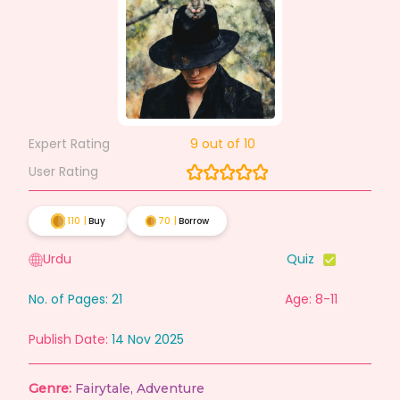
Expert Rating
9
out of 10
User Rating
110
|
Buy
70
|
Borrow
Urdu
Quiz
No. of Pages:
21
Age: 8-11
Publish Date:
14 Nov 2025
Genre:
Fairytale
,
Adventure