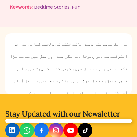
Keywords:
Bedtime Stories
,
Fun
یہ ایک ننھے مگر ذہین لڑکے چُٹکو کی دلچسپ کہانی ہے، جو
انگوٹھے سے بھی چھوٹا تھا مگر ہمت اور عقل میں سب سے بڑا
نکلا۔ کبھی چوہے کے بل میں، کبھی گائے کے پیٹ میں، اور
کبھی بھیڑیے کے اندر؛ وہ ہر مشکل سے چالاکی سے نکل آیا۔
آخر چُٹکو کیسے اپنے ماں باپ کے پاس واپس پہنچا؟ یہ
جاننے کے لیے آئیے، کہانی پڑھتے ہیں۔
Stay Updated with
our Newsletter