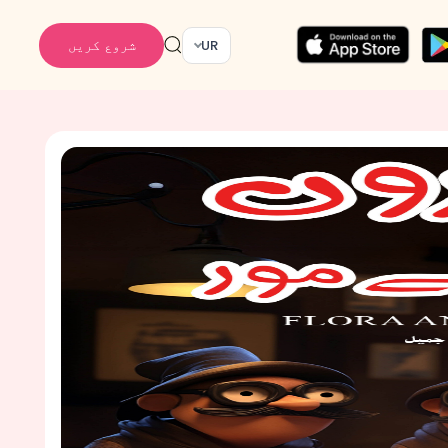
شروع کریں
UR