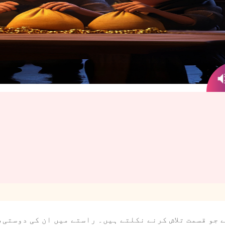
 جو قسمت تلاش کرنے نکلتے ہیں۔ راستے میں ان کی دوستی،