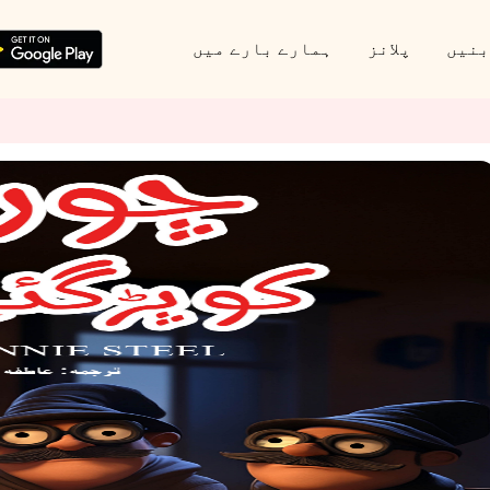
بنیں
پلانز
ہمارے بارے میں