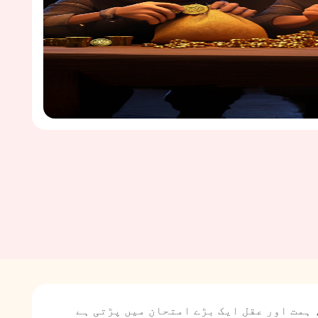
 ہمت اور عقل ایک بڑے امتحان میں پڑتی ہے