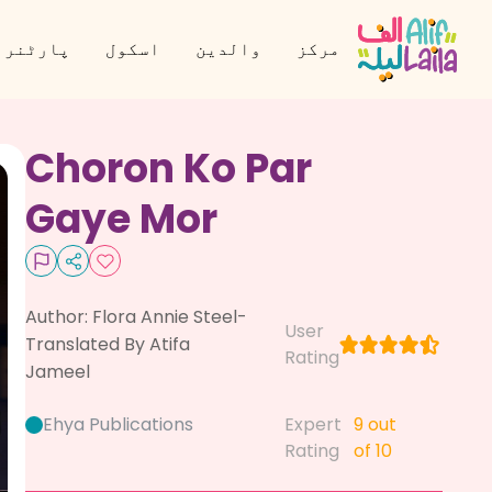
مرکز
والدین
اسکول
پارٹنر 
Choron Ko Par
Gaye Mor
Author:
Flora Annie Steel-
User
Translated By Atifa
Rating
Jameel
Ehya Publications
Expert
9
out
Rating
of 10