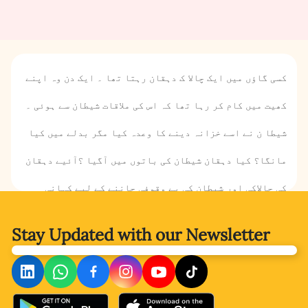
کسی گاؤں میں ایک چالا ک دہقان رہتا تھا ۔ ایک دن وہ اپنے
کھیت میں کام کر رہا تھا کہ اس کی ملاقات شیطان سے ہوئی ۔
شیطا ن نے اسے خزانہ دینے کا وعدہ کیا مگر بدلے میں کیا
مانگا؟ کیا دہقان شیطان کی باتوں میں آگیا ؟آئیے دہقان
کی چالاکی اور شیطان کی بے وقوفی جاننے کے لیے کہانی
پڑھتے ہیں ۔
Stay Updated with
our Newsletter