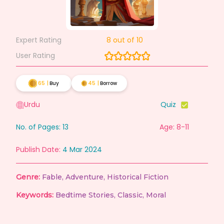
Expert Rating
8
out of 10
User Rating
65
|
Buy
45
|
Borrow
Urdu
Quiz
No. of Pages:
13
Age: 8-11
Publish Date:
4 Mar 2024
Genre:
Fable
,
Adventure
,
Historical Fiction
Keywords:
Bedtime Stories
,
Classic
,
Moral