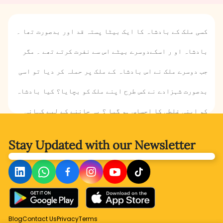
کسی ملک کے بادشاہ کا ایک بیٹا پستہ قد اور بدصورت تھا ۔
بادشاہ او ر اسکےدوسرے بیٹے اس سے نفرت کرتے تھے ۔ مگر
جب دوسرے ملک نے اس بادشاہ کے ملک پر حملہ کر دیا تو اسی
بدصورت شہزادے نے کس طرح اپنے ملک کو بچایا؟ کیا بادشاہ
کو اپنی غلطی کا احساس ہو گیا ؟ یہ جاننے کے لیے کہانی
پڑھیں ۔
Stay Updated with
our Newsletter
Blog
Contact Us
Privacy
Terms