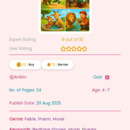
Expert Rating
9
out of 10
User Rating
110
|
Buy
75
|
Borrow
Arabic
Quiz
No. of Pages:
24
Age: 4-7
Publish Date:
29 Aug 2025
Genre:
Fable
,
Poem
,
Moral
Keywords:
Bedtime Stories
,
Moral
,
Poems