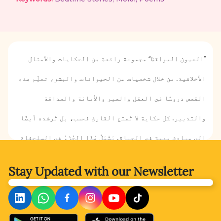
’’العيون اليواقظ‘‘ مجموعة رائعة من الحكايات والأمثال
الأخلاقية. من خلال شخصيات من الحيوانات والبشر، تعلِّم هذه
القصص دروسًا في العقل والصبر والأمانة والصداقة
والتدبير. كل حكاية لا تُمتع القارئ فحسب، بل تُرشده أيضًا
إلى مبادئ مهمة في الحياة. يَشْمَلُ هٰذَا الجُزْءُ في السلحفاة
والارنب في الحمار وصاحبه في الجدى والثعلب في السبع
Stay Updated with
our Newsletter
والارنب في الصياد والسمكة الصغيرة