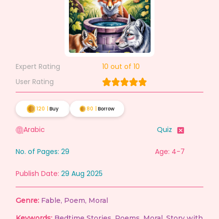
Expert Rating
10
out of 10
User Rating
120
|
Buy
80
|
Borrow
Arabic
Quiz
No. of Pages:
29
Age: 4-7
Publish Date:
29 Aug 2025
Genre:
Fable
,
Poem
,
Moral
Keywords:
Bedtime Stories
,
Poems
,
Moral
,
Story with